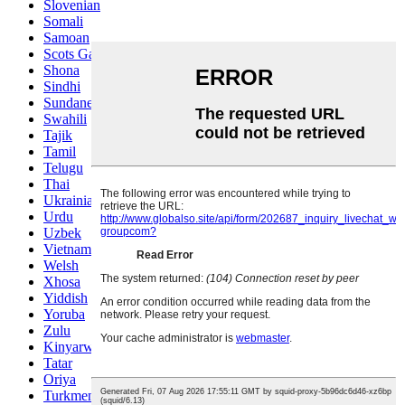
Slovenian
Somali
Samoan
Scots Gaelic
Shona
Sindhi
Sundanese
Swahili
Tajik
Tamil
Telugu
Thai
Ukrainian
Urdu
Uzbek
Vietnamese
Welsh
Xhosa
Yiddish
Yoruba
Zulu
Kinyarwanda
Tatar
Oriya
Turkmen