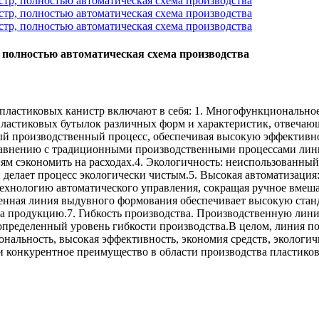
полностью автоматическая схема производства
ластиковых канистр включают в себя: 1. Многофункциональное
 пластиковых бутылок различных форм и характеристик, отвеча
ый производственный процесс, обеспечивая высокую эффективно
сравнению с традиционными производственными процессами лин
иям сэкономить на расходах.4. Экологичность: неиспользованн
и делает процесс экологически чистым.5. Высокая автоматизаци
хнологию автоматического управления, сокращая ручное вмешат
енная линия выдувного формования обеспечивает высокую станд
на продукцию.7. Гибкость производства. Производственную лин
пределенный уровень гибкости производства.В целом, линия по
альность, высокая эффективность, экономия средств, экологичн
 конкурентное преимущество в области производства пластико