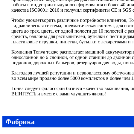
работы в индустрии выдувного формования и более 40 ин
качества ISO9001: 2016 и получил сертификаты CE и SGS с
Чтобы удовлетворить различные потребности клиентов, Ton
гидравлическая система, пневматическая система, для изго
цвета до трех. цвета, от одной полости до 10 полостей с
средств, баллоны для распылителей, бутылки с пестицидам
пластиковые игрушки, пипетки, бутылки с лекарствами и т.
Компания Tonva также располагает машиной аккумуляторног
однослойной до 6-слойной, от одной станции до двойной 
поддонов, дорожных барьеров, резервуаров для воды, поплав
Благодаря лучшей репутации и первоклассному обслужив
во всем мире продано более 5000 комплектов в более чем 1
Тонва следует философии бизнеса «качество выживания, 
ВЫИГРАТЬ и вместе с вами улучшить жизнь!
Фабрика