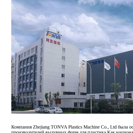
Компания Zhejiang TONVA Plastics Machine Co., Ltd была 
производителей выдувных форм для пластика.Как национа