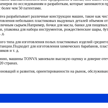
женеров по исследованиям и разработкам, которые занимаются 
 более чем 50 патентами.
va разрабатывает различные конструкции машин, такие как чист
товления небольших пластиковых выдувных деталей объемом от 1 
 различным сырьем.Например, бочки для масла, банки для пищевы
и, упаковка для набора инструментов, рождественские шары, бу
 д.
о типа для изготовления полых пластиковых изделий среднего и
станции.Подходит для изготовления химических барабанов, плас
ков и т. д.
анию, машины TONVA завоевали высокую оценку и доверие отеч
20 странах.
инноваций и развития, ориентированности на рынок, обслужива